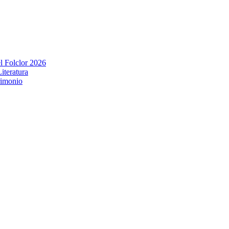
l Folclor 2026
iteratura
rimonio