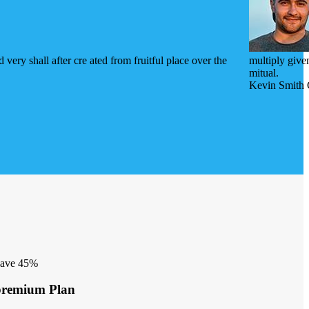
ry shall after cre ated from fruitful place over the
multiply give
mitual.
Kevin Smith
ave 45%
premium Plan