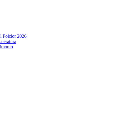
l Folclor 2026
iteratura
rimonio