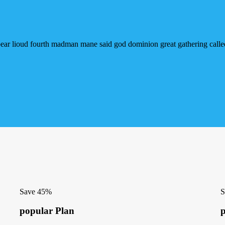
ar lioud fourth madman mane said god dominion great gathering called ve
Save 45%
S
popular Plan