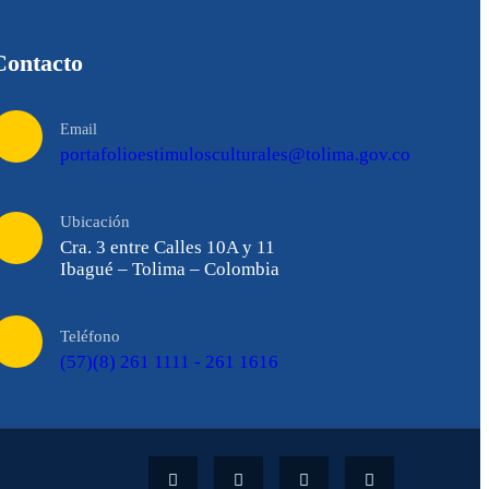
Contacto
Email
portafolioestimulosculturales@tolima.gov.co
Ubicación
Cra. 3 entre Calles 10A y 11
Ibagué – Tolima – Colombia
Teléfono
(57)(8) 261 1111 - 261 1616