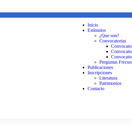
Inicio
Estímulos
¿Que son?
Convocatorias
Convocator
Convocator
Convocator
Preguntas Frecue
Publicaciones
Inscripciones
Literatura
Patrimonios
Contacto