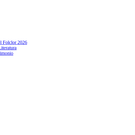
l Folclor 2026
iteratura
rimonio