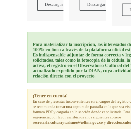
Descargar
Descargar
Para materializar la inscripción, los interesados d
100% en línea a través de la plataforma oficial es
Es indispensable adjuntar de forma correcta y le
solicitados, tales como la fotocopia de la cédula, l
activa, el registro en el Observatorio Cultural de
actualizado expedido por la DIAN, cuya activida
relación directa con el proyecto.
¡Tener en cuenta!
En caso de presentar inconvenientes en el cargue del registro d
se recomienda tomar una captura de pantalla en la que sea visi
formato PDF y cargarla en la sección donde es solicitada. Para
sugerencia, por favor escribirnos a los siguientes correos:
secretaria.culturayturismo@tolima.gov.co
y
direccion.cul