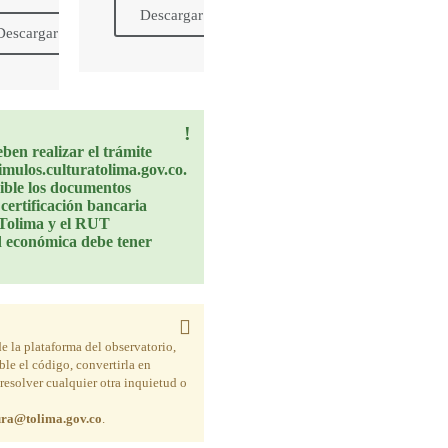
Descargar
Descargar
eben realizar el trámite
timulos.culturatolima.gov.co.
gible los documentos
a certificación bancaria
l Tolima y el RUT
d económica debe tener
e la plataforma del observatorio,
ble el código, convertirla en
 resolver cualquier otra inquietud o
tura@tolima.gov.co
.