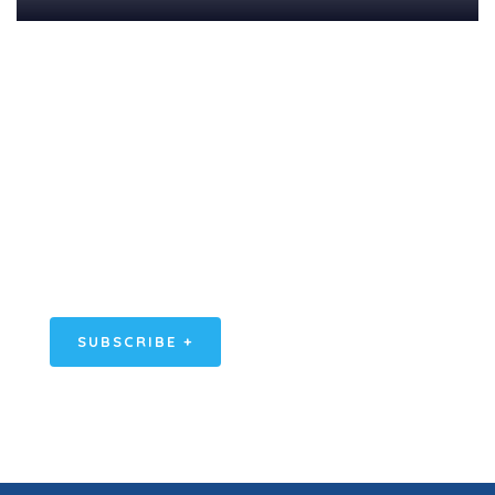
Subscribe Our
Newsletter
SPECIAL ADVISORS
Quis autem vel eum iure
repreh ende
SUBSCRIBE +