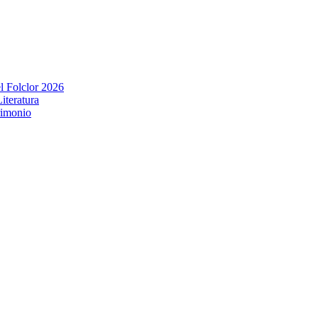
l Folclor 2026
iteratura
rimonio