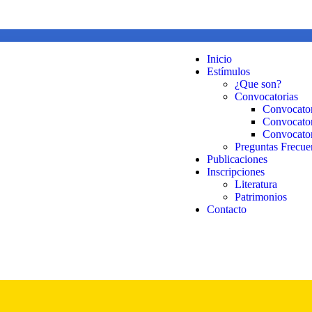
Inicio
Estímulos
¿Que son?
Convocatorias
Convocator
Convocator
Convocator
Preguntas Frecue
Publicaciones
Inscripciones
Literatura
Patrimonios
Contacto