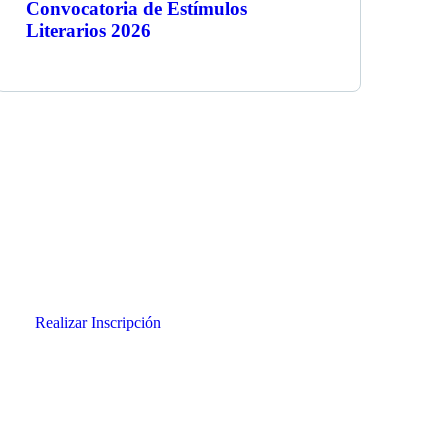
Convocatoria de Estímulos
Literarios 2026
Envíe
su propuesta
para aplicar a esta
convocatoria...
Realizar Inscripción